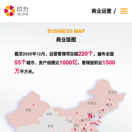
商业运营
BUSINESS MAP
商业版图
220
个
截至2025年12月，运营管理项目超
，遍布全国
55
1000
1500
个
亿
城市，资产规模近
，管理面积近
万
平方米。