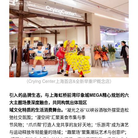
（Crying Center上海首店&全新举重IP概念店）
引入的品牌生态，与上海虹桥前湾印象城MEGA精心规划的六
大主题场景深度融合，共同构筑出体现区
域文化特质的生活消费舞台。
“凝光之谷”以峡谷酒咖外摆营造松
弛社交氛围；“漫空间”汇聚美食市集与季
节风物；“爪爪帮”打造人宠共享的友好天地；“乐游湾”成为演艺
与运动释放年轻能量的场域；“趣聚场”聚集潮玩艺术与创意IP；