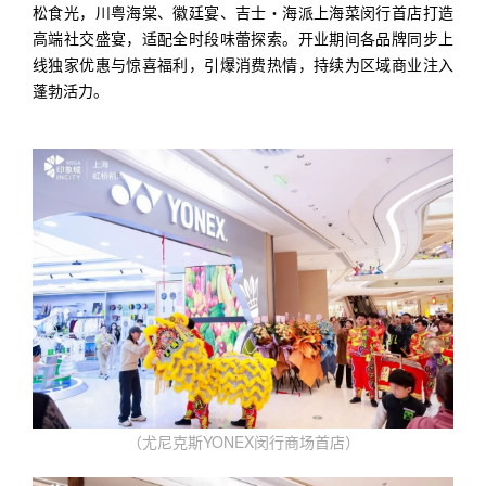
松食光，川粤海棠、徽廷宴、吉士・海派上海菜闵行首店打造
高端社交盛宴，适配全时段味蕾探索。开业期间各品牌同步上
线独家优惠与惊喜福利，引爆消费热情，持续为区域商业注入
蓬勃活力。
（尤尼克斯YONEX闵行商场首店）