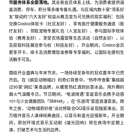
市服务体系全面落地。
其全新会员体系上线，为消费者提供涵
盖消费、停车、积分等多维专属礼遇。与区域内数十家“湾系好
友”联动的“六大友好”权益从概念变为可兑换的现实福利：包括
兑换Costco体验卡（社区友好）、享有医疗健康服务通道（医
疗友好）、领取宠物专属礼包（人宠友好）、参与国际学校体
验（教育友好）、享受农场露营等生态活动（自然友好），以
及获取科技展览参与权（科技友好）。开业期间，Costco会员
更享开卡、续卡及消费赠现金券等专享福利，让国际化便利生
活触手可及。
围绕开业盛典与年末节庆，一场持续至新年的狂欢嘉年华已然
开启。在《疯狂动物城2》的奇幻背景中，“热呼呼食集”集结超
过30家“网红”美食品牌，从暖胃热红酒到创意冰品，用升腾的
烟火气温暖冬日。节日期间，“电波绮遇”圣诞音乐会携手动感
101与少女偶像团队「SNH48」，在“乐游湾”营造浪漫音浪。跨
年之夜，“动物城奇妙夜”派对将联合QQ音乐呈现独家演出，百
万唱作音乐人演绎经典曲目，以音乐和星光迎接新年。开业期
间，原创环境式音乐互动剧《凝光回响》将在商场中定期上
演，打破艺术与生活的边界。