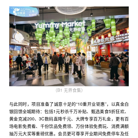
（B1 无界食集）
与此同时，项目准备了诚意十足的“10重开业钜惠”，以真金白
银回馈全城期待：包括1元秒杀千万补贴、甄选美食5折狂欢、
黄金克减200、3C数码直降千元、大牌专享百万礼金，更有百
场电影免费看、千份饮品免费领、万份体验免费玩、消费满额
抽万元大奖等重磅优惠。会员更可尊享开业期间免费停车及任