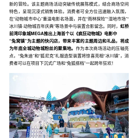
新的冒险。该主题商场活动突破传统展陈模式，结合商场空间
特色，呈现沉浸式销售体验。消费者可全方位迅速融入氛围，
在“动物城市中心”重温电影名场面，并在“雨林探险”“湿地市场”“
冰川镇·动物城百年庆典”等场景中与装置合影留念。同时，
虹桥
前湾印象城MEGA推出上海首个以
《疯狂动物城》电影中
“兔
窝镇”为主题的快闪店，带来丰富的主题
周边和礼品，将成
为年底全城动物城粉丝的聚集地。
作为本次商场活动的压轴亮
点，“兔朱迪”和“狐尼克”礼服造型装置将惊喜亮相“冰川镇”，消
费者可以在项目下沉式广场和“兔狐搭档”一起跨年狂欢！