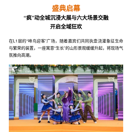
盛典启幕
“疯”动全城沉浸大展与六大场景交融
开启全域狂欢
在L1层的“啼鸟迎客”广场，随着嘉宾们共同执壶浇灌象征生命
与繁荣的装置，一座寓意“生长”的山形景观缓缓升起，将现场气
氛推向高潮。