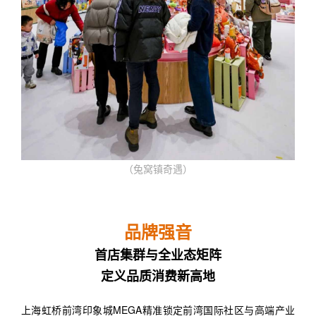
（兔窝镇奇遇）
品牌强音
首店集群与全业态矩阵
定义品质消费新高地
上海虹桥前湾印象城MEGA精准锁定前湾国际社区与高端产业