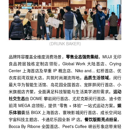
（DRUNK BAKER）
品牌阵容覆盖全维度消费场景，
零售业态强势集结
，MUJI 无印
良品跨层独栋定制店领衔，Global Work 大陆首店、Crying
Center 上海首店及举重 IP 概念店、Niko and... 虹桥首店、优
衣库前湾双层大店，共筑时尚潮流阵地。
品质生活领域
，闵行
最大华为智能生活馆、岛花园全国首店、宠胖胖闵行首店、小
米旗舰店齐聚，全面满足科技智能与生活美学进阶需求。
运动
社交生态
由 DOME 攀岩闵行首店、尤尼克斯闵行首店、迪卡侬
前湾 MEGA 店领衔，提供 “零售 + 体验” 一站式运动方案。
娱
乐体验
囊括 BIGX 上海首店、寰映影城闵行首店、成长空间站
宇宙科技主题店、卡通尼乐园全新 IP 店。
餐饮版图亮点纷呈
，
Bocca By Ribone 全国首店、Peet's Coffee 峡谷形象店带来轻